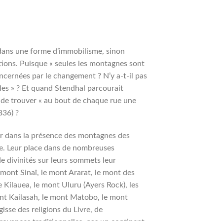
dans une forme d’immobilisme, sinon
tions. Puisque « seules les montagnes sont
concernées par le changement ? N’y a-t-il pas
elles » ? Et quand Stendhal parcourait
ré de trouver « au bout de chaque rue une
836) ?
ir dans la présence des montagnes des
e. Leur place dans de nombreuses
e divinités sur leurs sommets leur
 mont Sinaï, le mont Ararat, le mont des
le Kilauea, le mont Uluru (Ayers Rock), les
nt Kailasah, le mont Matobo, le mont
gisse des religions du Livre, de