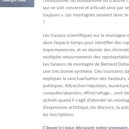
l’hindouisme, du bouddhisme ou d’autres c
qui ne soit concerné et articulé ainsi par 
toujours ». Les montagnes seraient donc le
?
Les travaux scientifiques sur la montagne 
dans l’espace-temps pour identifier des ru
impermanences, et en donner des chronolog
multiples retournements des représentatio
Les faiseurs de montagne de Bernard Debar
une très bonne synthèse. Des tournants dan
expliquer la sanctuarisation des hauteurs, 
politiques. Attraction/répulsion, ouvertur
conquête/abandon, effroi/refuge… sont de 
activés quand il s’agit d’aborder les monta
d’expression artistique, les discours, la pu
les inscriptions.
Cliquez ici pour découvrir notre sommaire.