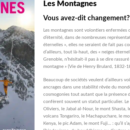
Les Montagnes
Vous avez-dit changement?
Les montagnes sont volontiers enfermées 
d’éternité, dans de nombreuses représenta
éternelles », elles ne seraient de fait pas 
d’ailleurs, tout là-haut, des « neiges étern
Grenoble, n’hésitait-il pas à se dire rassu
montagne » (Vie de Henry Brulard, 1832-1
Beaucoup de sociétés veulent d’ailleurs vo
ancrages dans une stabilité rêvée du mond
cosmogonies tout autant que la présence d
confèrent souvent un statut particulier. Le
Oliviers, le Jabal al-Nour, le mont Shasta, 
volcans Tongariro, le Machapuchare, le mo
Kenya, le pic Adam, le mont Fuji… : qu’il s’a